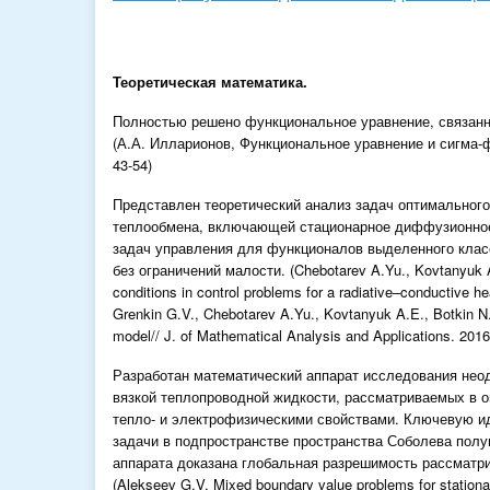
Теоретическая математика.
Полностью решено функциональное уравнение, связанн
(А.А. Илларионов, Функциональное уравнение и сигма-ф
43-54)
Представлен теоретический анализ задач оптимального
теплообмена, включающей стационарное диффузионное
задач управления для функционалов выделенного клас
без ограничений малости. (Chebotarev A.Yu., Kovtanyuk A.
conditions in control problems for a radiative–conductive 
Grenkin G.V., Chebotarev A.Yu., Kovtanyuk A.E., Botkin N.
model// J. of Mathematical Analysis and Applications. 2016
Разработан математический аппарат исследования нео
вязкой теплопроводной жидкости, рассматриваемых в ог
тепло- и электрофизическими свойствами. Ключевую и
задачи в подпространстве пространства Соболева полу
аппарата доказана глобальная разрешимость рассматри
(Alekseev G.V. Mixed boundary value problems for stationa