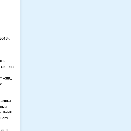
2016),
сть
новлена
371–380.
er
намики
ными
ешения
нного
nal of