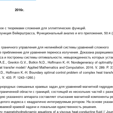
2016г.
ое с теоремами сложения для эллиптических функций.
ункция Вейерштрасса, Функциональный анализ и его приложения, 50:4 (
 граничного управления для нелинейной системы уравнений сложного
 приближение для уравнения переноса излучения. Доказана разрешимо
са и построены системы оптимальности, невырожденность которых уста
E., Grenkin G.V., Botkin N.D., Hoffmann K.-H. Nondegeneracy of optimality
heat transfer model// Applied Mathematics and Computation. 2016. V. 289. P. 
D., Hoffmann K.-H. Boundary optimal control problem of complex heat transf
. V. 433. P. 1243–1260.)
днородных смешанных краевых задач для уравнений магнитной гидроди
раниченной области с границей, состоящей из нескольких частей с раз
дею указанного аппарата составляет отыскание магнитной компоненты р
целого индекса с квадратично интегрируемым ротором. На основе указа
ваемой краевой задачи и локальная единственность решения.
ry magnetohydrodynamic equations of a viscous heat-conducting fluid // Jour