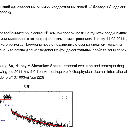
нкций одноклассных мнимых квадратичных полей. // Доклады Академии 
05006X)
остсейсмических смещений земной поверхности на пунктах геодинамиче
, инициированных катастрофическим землетрясением Тохоку 11.03.2011г,
ского региона. Получены новые независимые оценки средней толщины
она, что важно для исследования фундаментальных свойств зоны пере
oning Su, Nikoay V Shestakov Spatial-temporal evolution and corresponding
owing the 2011 Mw 9.0 Tohoku earthquake // Geophysical Journal Internationa
doi.org/10.1093/gji/ggy226)