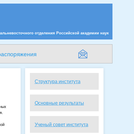
альневосточного отделения Российской академии наук
распоряжения
Структура института
Oсновные результаты
фных
я.
Ученый совет института
ной