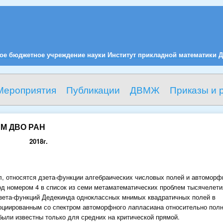
ое бюджетное учреждение науки Институт прикладной математики Д
Мероприятия
Публикации
ДВМЖ
Приказы и 
ПМ ДВО РАН
2018г.
л, относятся дзета-функции алгебраических числовых полей и автомор
од номером 4 в список из семи метаматематических проблем тысячелети
зета-функций Дедекинда одноклассных мнимых квадратичных полей в
социированным со спектром автоморфного лапласиана относительно пол
были известны только для средних на критической прямой.