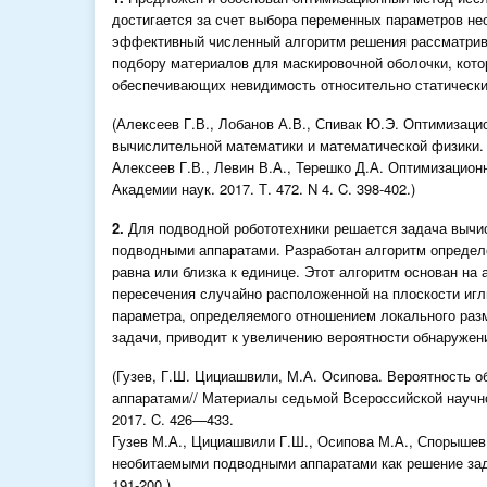
достигается за счет выбора переменных параметров н
эффективный численный алгоритм решения рассматрив
подбору материалов для маскировочной оболочки, кот
обеспечивающих невидимость относительно статически
(Алексеев Г.В., Лобанов А.В., Спивак Ю.Э. Оптимизац
вычислительной математики и математической физики. 20
Алексеев Г.В., Левин В.А., Терешко Д.А. Оптимизацион
Академии наук. 2017. Т. 472. N 4. C. 398-402.)
2.
Для подводной робототехники решается задача вычи
подводными аппаратами. Разработан алгоритм определ
равна или близка к единице. Этот алгоритм основан н
пересечения случайно расположенной на плоскости и
параметра, определяемого отношением локального раз
задачи, приводит к увеличению вероятности обнаружен
(Гузев, Г.Ш. Цициашвили, М.А. Осипова. Вероятность 
аппаратами// Материалы седьмой Всероссийской научно
2017. C. 426—433.
Гузев М.А., Цициашвили Г.Ш., Осипова М.А., Спорышев
необитаемыми подводными аппаратами как решение зад
191-200.)