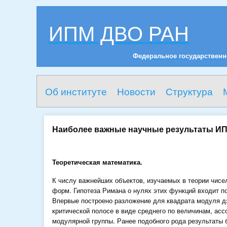
ИПМ ДВО РАН
Федеральное государственн
Об институте
Новости
Структура
Наиболее важные научные результаты И
Теоретическая математика.
К числу важнейших объектов, изучаемых в теории чисе
форм. Гипотеза Римана о нулях этих функций входит п
Впервые построено разложение для квадрата модуля д
критической полосе в виде среднего по величинам, ас
модулярной группы. Ранее подобного рода результаты 