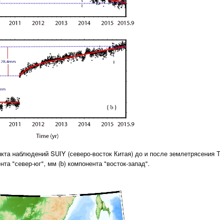
кта наблюдений SUIY (северо-восток Китая) до и после землетрясения 
ента "север-юг", мм (b) компонента "восток-запад".