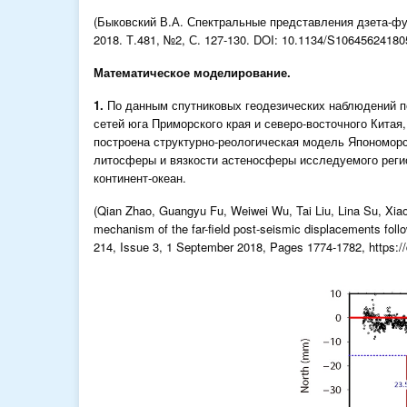
(Быковский В.А. Спектральные представления дзета-фу
2018. Т.481, №2, С. 127-130. DOI: 10.1134/S1064562418
Математическое моделирование.
1.
По данным спутниковых геодезических наблюдений п
сетей юга Приморского края и северо-восточного Китая
построена структурно-реологическая модель Япономор
литосферы и вязкости астеносферы исследуемого реги
континент-океан.
(Qian Zhao, Guangyu Fu, Weiwei Wu, Tai Liu, Lina Su, Xia
mechanism of the far-field post-seismic displacements foll
214, Issue 3, 1 September 2018, Pages 1774-1782, https://