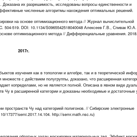
 Доказана их разрешимость, исследованы вопросы единственности и
 эффективные численные алгоритмы нахождения оптимальных решений.
кировки на основе оптимизационного метода // Журнал вычислительной
 C. 504-519. DOI: 10.1134/S0965542518040048 Алексеев Г.В., Спивак Ю.А.
основе оптимизационного метода // Дифференциальные уравнения. 2018.
2017г.
ъектов изучения как в топологии и алгебре, так и в теоретической инфо
ия множеств с действием полугруппы, доказано, что расширенная категор
ладает копределами, но не является полной. Описана в явном виде дуал
тв Чу в расширенной категории и доказаны необходимые и достаточные 
рии пространств Чу над категорией полигонов. // Сибирские электронные
10/17377/semi.2017.14.104. http://semr.math.nsc.ru)
ледования обратных задач маскировки материальных тел. Эффект маски