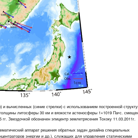
 и вычисленных (синие стрелки) с использованием построенной структу
толщины литосферы 30 км и вязкости астеносферы 1×1019 Па•с. смеще
.5 гг. Звездочкой обозначен эпицентр землетрясения Тохоку 11.03.2011г.
тематический аппарат решения обратных задач дизайна специальных
нцентраторов энергии и др.), служащих для управления статическими