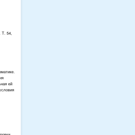
 Т. 54,
рматике.
ия
ьная ей
условия
ровки