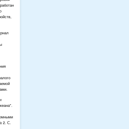
зработан
о
ойств,
урнал
ды
ния
малого
ваемой
ами.
и
кеана".
номными
 2. С.