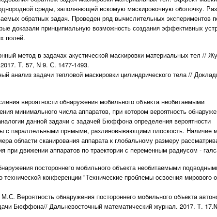
еоднородной среды, заполняющей искомую маскировочную оболочку. Ра
аемых обратных задач. Проведен ряд вычислительных экспериментов п
орые доказали принципиальную возможность создания эффективных устр
х полей.
ионный метод в задачах акустической маскировки материальных тел // Ж
17. Т. 57, N 9. С. 1477-1493.
ный анализ задачи тепловой маскировки цилиндрического тела // Докла
сления вероятности обнаружения мобильного объекта необитаемыми
ения минимального числа аппаратов, при котором вероятность обнаруже
а аналогии данной задачи с задачей Бюффона определения вероятности
глы с параллельными прямыми, разлиновывающими плоскость. Наличие 
мера области сканирования аппарата к глобальному размеру рассматри
ия при движении аппаратов по траектории с переменным радиусом - галс
обнаружения постороннего мобильного объекта необитаемыми подводным
-технической конференции "Технические проблемы освоения мирового о
 М.С. Вероятность обнаружения постороннего мобильного объекта авто
ачи Бюффона// Дальневосточный математический журнал. 2017. Т. 17.№