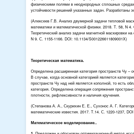
физическими полями в неоднородных сплошных средах.
устойчивости решений указанных задач. Разработаны
(Алексеев Г.В. Анализ двумерной задачи тепловой мас
математики и математической физики. 2018. Т. 58, N 4.
Теоретический анализ задачи магнитной маскировки на 
N 9. С. 1155-1166. DOI: 10.1134/S001226611809001X)
Теоретическая математика.
Определена расширенная категория пространств Чу – об
В случае, когда основной категорией является категор
пространств Чу над ней является кополной, то есть об
категория. Определена операция сопряжения пространс
плотности, рефлексивности и наличия кручения.
(Степанова А. А., Скурихин Е. Е., Сухонос А. Г. Катего
математические известия. 2017. Т.14. С. 1220-1237, DOI 
Математическое моделирование..
1.
Предложен и обоснован оптимизационный метод исс